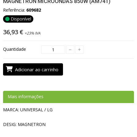
MAGNETRON MICROONDAS 850W (AM741)
Referência:
609682
Disponível
36,93 €
+23% IVA
Quantidade
Adicionar ao carrinho
Mais informações
MARCA: UNIVERSAL / LG
DESIG: MAGNETRON