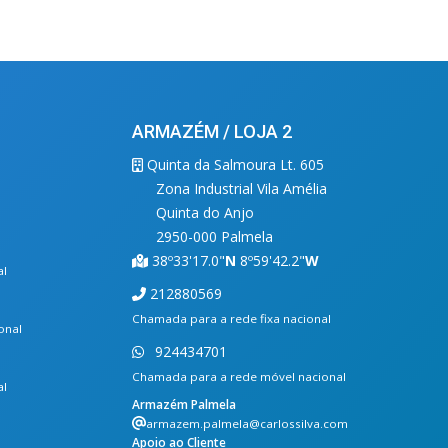
ARMAZÉM / LOJA 2
Quinta da Salmoura Lt. 605
Zona Industrial Vila Amélia
Quinta do Anjo
2950-000 Palmela
38º33'17.0"
N
8º59'42.2"
W
al
212880569
Chamada para a rede fixa nacional
onal
924434701
Chamada para a rede móvel nacional
al
Armazém Palmela
armazem.palmela@carlossilva.com
Apoio ao Cliente