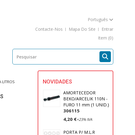
Português
Contacte-Nos
Mapa Do Site
Entrar
Item
(0)
NOVIDADES
A LITROS
AMORTECEDOR
OS
BEKO/ARCELIK 110N -
FURO 11 mm (1 UNID.)
306115
4,20 €
+23% IVA
PORTA P/ M.L.R