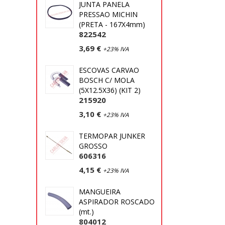
JUNTA PANELA
PRESSAO MICHIN
(PRETA - 167X4mm)
822542
3,69 €
+23% IVA
ESCOVAS CARVAO
BOSCH C/ MOLA
(5X12.5X36) (KIT 2)
215920
3,10 €
+23% IVA
TERMOPAR JUNKER
GROSSO
606316
4,15 €
+23% IVA
MANGUEIRA
ASPIRADOR ROSCADO
(mt.)
804012