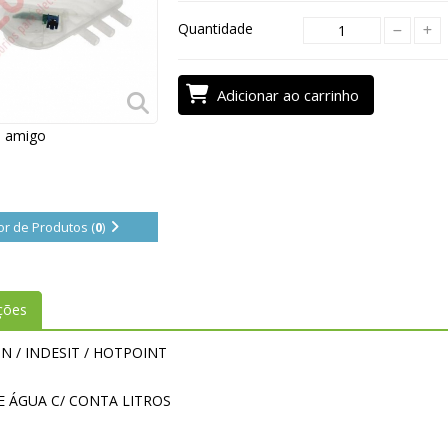
Quantidade
Adicionar ao carrinho
m amigo
r de Produtos (
0
)
ções
N / INDESIT / HOTPOINT
DE ÁGUA C/ CONTA LITROS