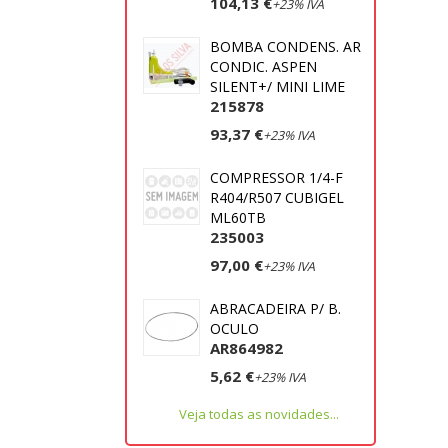
104,13 €
+23% IVA
BOMBA CONDENS. AR
CONDIC. ASPEN
SILENT+/ MINI LIME
215878
93,37 €
+23% IVA
COMPRESSOR 1/4-F
R404/R507 CUBIGEL
ML60TB
235003
97,00 €
+23% IVA
ABRACADEIRA P/ B.
OCULO
AR864982
5,62 €
+23% IVA
Veja todas as novidades...