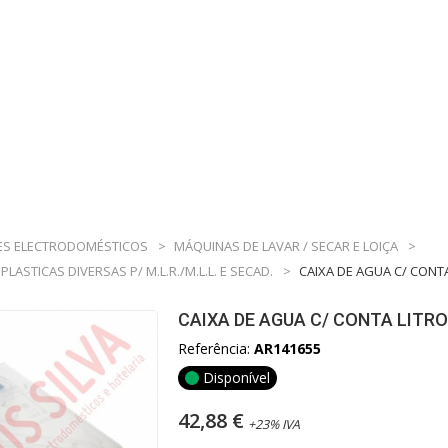
S ELECTRODOMÉSTICOS
>
MÁQUINAS DE LAVAR / SECAR E LOIÇA
>
PLASTICAS DIVERSAS P/ M.L.R./M.L.L. E SECAD.
>
CAIXA DE AGUA C/ CONT
CAIXA DE AGUA C/ CONTA LITR
Referência:
AR141655
Disponível
42,88 €
+23% IVA