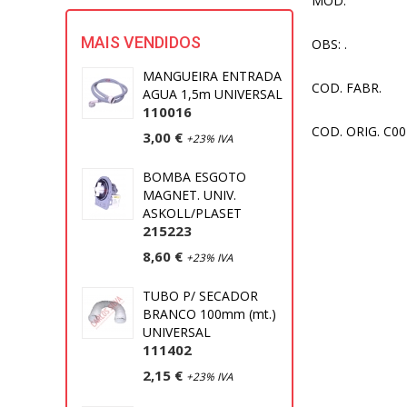
MOD:
MAIS VENDIDOS
OBS: .
MANGUEIRA ENTRADA
COD. FABR.
AGUA 1,5m UNIVERSAL
110016
COD. ORIG. C0
3,00 €
+23% IVA
BOMBA ESGOTO
MAGNET. UNIV.
ASKOLL/PLASET
215223
8,60 €
+23% IVA
TUBO P/ SECADOR
BRANCO 100mm (mt.)
UNIVERSAL
111402
2,15 €
+23% IVA