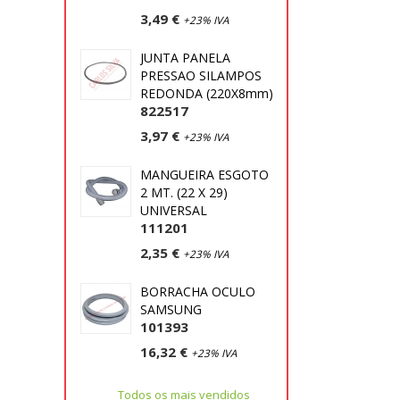
3,49 €
+23% IVA
JUNTA PANELA
PRESSAO SILAMPOS
REDONDA (220X8mm)
822517
3,97 €
+23% IVA
MANGUEIRA ESGOTO
2 MT. (22 X 29)
UNIVERSAL
111201
2,35 €
+23% IVA
BORRACHA OCULO
SAMSUNG
101393
16,32 €
+23% IVA
Todos os mais vendidos