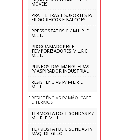
MÓVEIS
PRATELEIRAS E SUPORTES P/
FRIGORIFICOS E BALCÕES
PRESSOSTATOS P / M.L.R. E
M.L.L.
PROGRAMADORES E
TEMPORIZADORES M.L.R E
M.L.L.
PUNHOS DAS MANGUEIRAS
P/ ASPIRADOR INDUSTRIAL
RESISTÊNCIAS P/ M.L.R E
M.L.L.
RESISTÊNCIAS P/ MÁQ. CAFÉ
E TERMOS
TERMOSTATOS E SONDAS P /
M.L.R. E M.L.L.
TERMOSTATOS E SONDAS P/
MÁQ. DE GELO