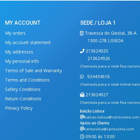
MY ACCOUNT
SEDE / LOJA 1
My orders
Travessa do Giestal, 38-A
1300-278 LISBOA
My account statement
213624925
My addresses
213624926
My personal info
Chamada para a rede fixa nacion
Terms of Sale and Warranty
924434616
Terms and Conditions
Chamada para a rede móvel naci
Safety Conditions
213624927
Return Conditions
Chamada para a rede fixa nacion
Privacy Policy
Balcão Lisboa
balcao.lisboa@carlossilva.com
Apoio ao Cliente
carlossilva@carlossilva.com
09:00 às 13:00