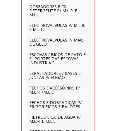
DOSEADORES E CX.
DETERGENTE P/ M.L.R. E
M.L.L.
ELECTROVALVULAS P/ M.L.R.
E M.L.L.
ELECTROVALVULAS P/ MAQ.
DE GELO
ESCOVAS / BICOS DE PATO E
SUPORTES DAS ESCOVAS
INDUSTRIAIS
ESPALHADORES / BASES E
JUNTAS P/ FOGÃO
FECHOS E ACESSÓRIOS P/
M.L.R. /M.L.L.
FECHOS E DOBRADIÇAS P/
FRIGORIFICOS E BALCÕES
FILTROS E CX. DE ÁGUA P/
M.L.R. E M.L.L.