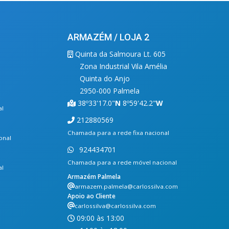
ARMAZÉM / LOJA 2
Quinta da Salmoura Lt. 605
Zona Industrial Vila Amélia
Quinta do Anjo
2950-000 Palmela
38º33'17.0"
N
8º59'42.2"
W
al
212880569
Chamada para a rede fixa nacional
onal
924434701
Chamada para a rede móvel nacional
al
Armazém Palmela
armazem.palmela@carlossilva.com
Apoio ao Cliente
carlossilva@carlossilva.com
09:00 às 13:00