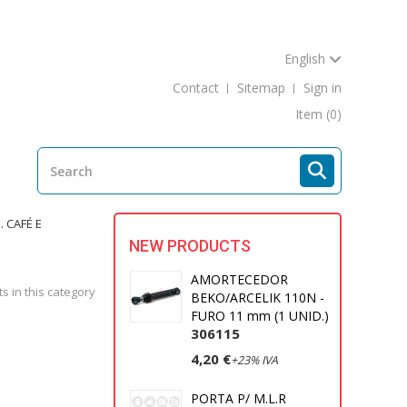
English
Contact
Sitemap
Sign in
Item
(0)
. CAFÉ E
NEW PRODUCTS
AMORTECEDOR
s in this category
BEKO/ARCELIK 110N -
FURO 11 mm (1 UNID.)
306115
4,20 €
+23% IVA
PORTA P/ M.L.R