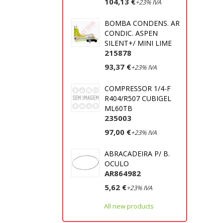
104,13 €
+23% IVA
BOMBA CONDENS. AR
CONDIC. ASPEN
SILENT+/ MINI LIME
215878
93,37 €
+23% IVA
COMPRESSOR 1/4-F
R404/R507 CUBIGEL
ML60TB
235003
97,00 €
+23% IVA
ABRACADEIRA P/ B.
OCULO
AR864982
5,62 €
+23% IVA
All new products