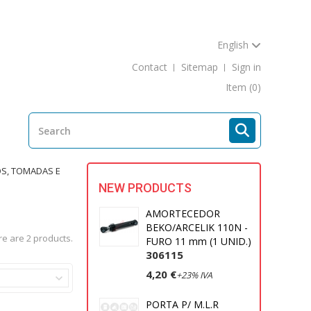
English
Contact
Sitemap
Sign in
Item
(0)
OS, TOMADAS E
NEW PRODUCTS
AMORTECEDOR
BEKO/ARCELIK 110N -
e are 2 products.
FURO 11 mm (1 UNID.)
306115
4,20 €
+23% IVA
PORTA P/ M.L.R