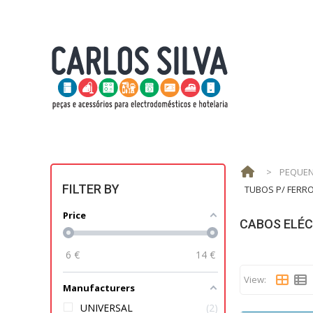
>
PEQUEN
FILTER BY
TUBOS P/ FERR
Price
CABOS ELÉC
6
€
14
€
View:
Manufacturers
UNIVERSAL
2