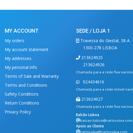
MY ACCOUNT
SEDE / LOJA 1
My orders
Travessa do Giestal, 38-A
1300-278 LISBOA
My account statement
213624925
My addresses
213624926
My personal info
Chamada para a rede fixa nacion
Terms of Sale and Warranty
924434616
Terms and Conditions
Chamada para a rede móvel naci
Safety Conditions
213624927
Return Conditions
Chamada para a rede fixa nacion
Privacy Policy
Balcão Lisboa
balcao.lisboa@carlossilva.com
Apoio ao Cliente
carlossilva@carlossilva.com