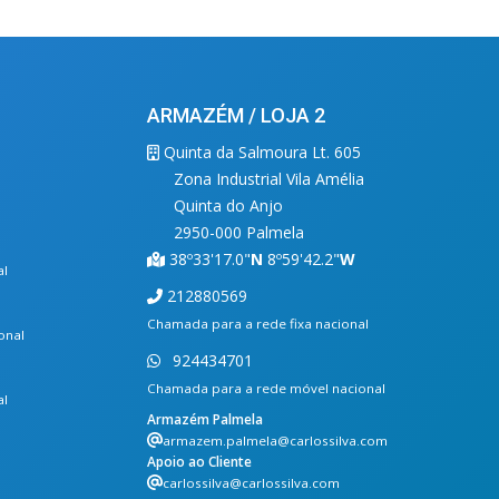
ARMAZÉM / LOJA 2
Quinta da Salmoura Lt. 605
Zona Industrial Vila Amélia
Quinta do Anjo
2950-000 Palmela
38º33'17.0"
N
8º59'42.2"
W
al
212880569
Chamada para a rede fixa nacional
onal
924434701
Chamada para a rede móvel nacional
al
Armazém Palmela
armazem.palmela@carlossilva.com
Apoio ao Cliente
carlossilva@carlossilva.com