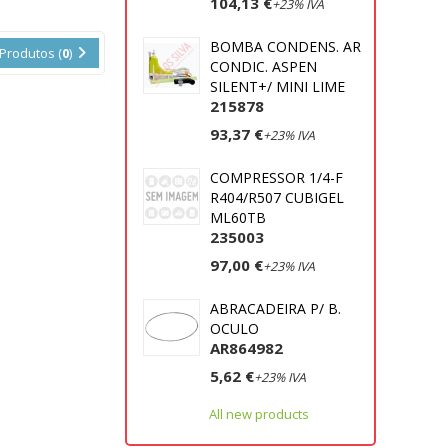
104,13 €
+23% IVA
BOMBA CONDENS. AR
Produtos (
0
)
CONDIC. ASPEN
SILENT+/ MINI LIME
215878
93,37 €
+23% IVA
COMPRESSOR 1/4-F
R404/R507 CUBIGEL
ML60TB
235003
97,00 €
+23% IVA
ABRACADEIRA P/ B.
OCULO
AR864982
5,62 €
+23% IVA
All new products