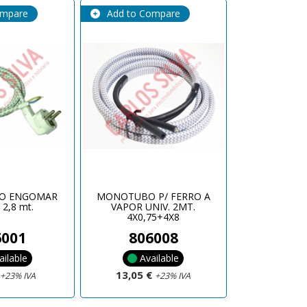
ompare
Add to Compare
RO ENGOMAR
MONOTUBO P/ FERRO A
 2,8 mt.
VAPOR UNIV. 2MT.
4X0,75+4X8
6001
806008
ailable
Available
€
13,05 €
+23% IVA
+23% IVA