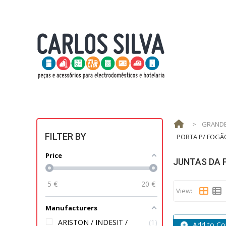
>
GRANDE
FILTER BY
PORTA P/ FOGÃ
Price
JUNTAS DA 
5
€
20
€
View:
Manufacturers
ARISTON / INDESIT /
1
Add to C