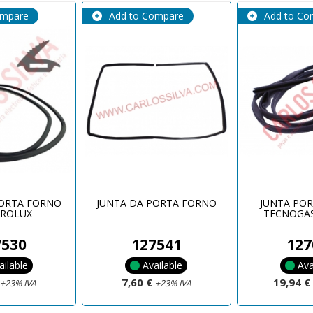
ompare
Add to Compare
Add to Co
PORTA FORNO
JUNTA DA PORTA FORNO
JUNTA PO
TROLUX
TECNOGA
7530
127541
127
ailable
Available
Ava
€
7,60 €
19,94 
+23% IVA
+23% IVA