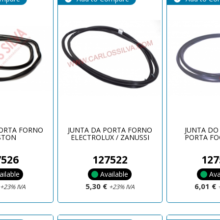
PORTA FORNO
JUNTA DA PORTA FORNO
JUNTA DO
STON
ELECTROLUX / ZANUSSI
PORTA FO
7526
127522
127
ailable
Available
Ava
€
5,30 €
6,01 €
+23% IVA
+23% IVA