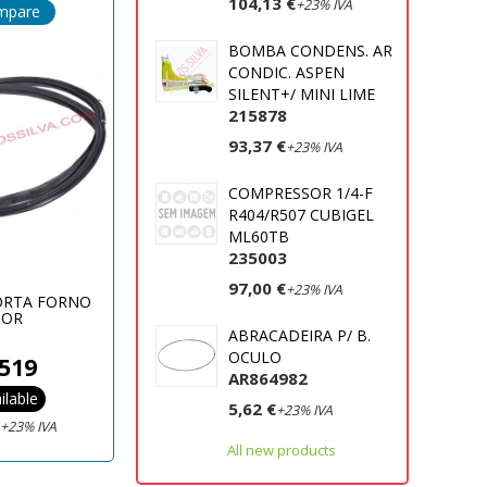
104,13 €
+23% IVA
mpare
BOMBA CONDENS. AR
CONDIC. ASPEN
SILENT+/ MINI LIME
215878
93,37 €
+23% IVA
COMPRESSOR 1/4-F
R404/R507 CUBIGEL
ML60TB
235003
97,00 €
+23% IVA
ORTA FORNO
GOR
ABRACADEIRA P/ B.
OCULO
519
AR864982
ilable
5,62 €
+23% IVA
€
+23% IVA
All new products