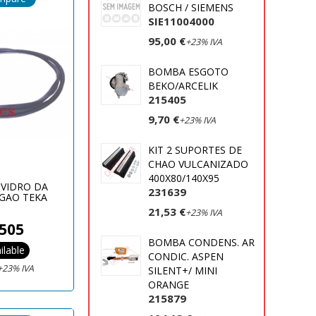
BOSCH / SIEMENS
SIE11004000
95,00 €
+23% IVA
BOMBA ESGOTO
BEKO/ARCELIK
215405
9,70 €
+23% IVA
KIT 2 SUPORTES DE
CHAO VULCANIZADO
400X80/140X95
 VIDRO DA
231639
GAO TEKA
21,53 €
+23% IVA
505
BOMBA CONDENS. AR
ilable
CONDIC. ASPEN
+23% IVA
SILENT+/ MINI
ORANGE
215879