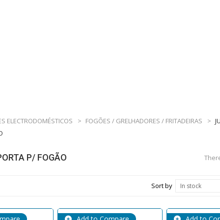
S ELECTRODOMÉSTICOS
>
FOGÕES / GRELHADORES / FRITADEIRAS
>
J
O
PORTA P/ FOGÃO
There
Sort by
In stock
ompare
Add to Compare
Add to Co