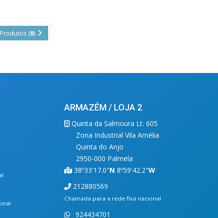
Produtos (
0
)
ARMAZÉM / LOJA 2
Quinta da Salmoura Lt. 605
Zona Industrial Vila Amélia
Quinta do Anjo
2950-000 Palmela
38º33'17.0"
N
8º59'42.2"
W
al
212880569
Chamada para a rede fixa nacional
onal
924434701