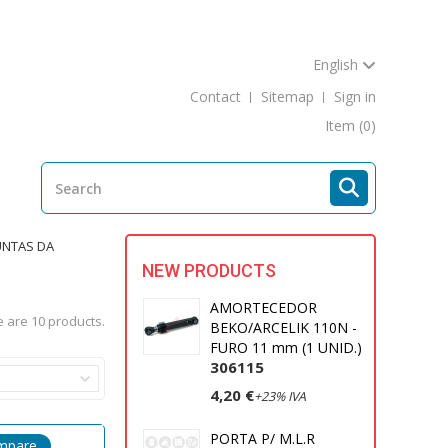
English
Contact
Sitemap
Sign in
Item
(0)
UNTAS DA
NEW PRODUCTS
AMORTECEDOR
 are 10 products.
BEKO/ARCELIK 110N -
FURO 11 mm (1 UNID.)
306115
4,20 €
+23% IVA
PORTA P/ M.L.R
mpare