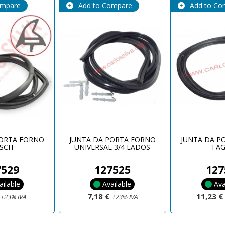
ompare
Add to Compare
Add to Co
PORTA FORNO
JUNTA DA PORTA FORNO
JUNTA DA P
SCH
UNIVERSAL 3/4 LADOS
FA
7529
127525
127
ailable
Available
Ava
€
7,18 €
11,23 
+23% IVA
+23% IVA