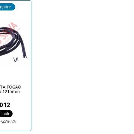
mpare
RTA FOGAO
S 1215mm
012
ilable
€
+23% IVA