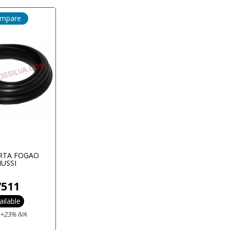
ompare
RTA FOGAO
USSI
7511
ailable
€
+23% IVA