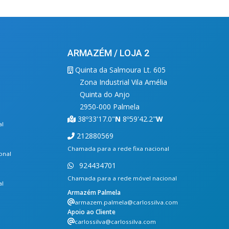
ARMAZÉM / LOJA 2
Quinta da Salmoura Lt. 605
Zona Industrial Vila Amélia
Quinta do Anjo
2950-000 Palmela
38º33'17.0"
N
8º59'42.2"
W
al
212880569
Chamada para a rede fixa nacional
onal
924434701
Chamada para a rede móvel nacional
al
Armazém Palmela
armazem.palmela@carlossilva.com
Apoio ao Cliente
carlossilva@carlossilva.com