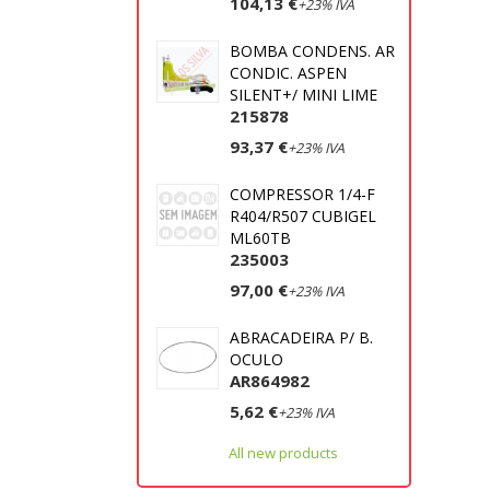
104,13 €
+23% IVA
BOMBA CONDENS. AR
CONDIC. ASPEN
SILENT+/ MINI LIME
215878
93,37 €
+23% IVA
COMPRESSOR 1/4-F
R404/R507 CUBIGEL
ML60TB
235003
97,00 €
+23% IVA
ABRACADEIRA P/ B.
OCULO
AR864982
5,62 €
+23% IVA
All new products