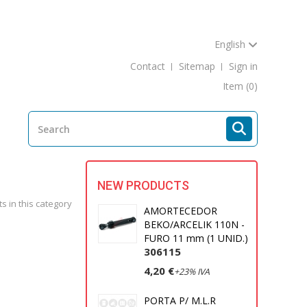
English
Contact
Sitemap
Sign in
Item
(0)
NEW PRODUCTS
s in this category
AMORTECEDOR
BEKO/ARCELIK 110N -
FURO 11 mm (1 UNID.)
306115
4,20 €
+23% IVA
PORTA P/ M.L.R