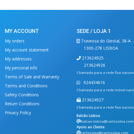
MY ACCOUNT
SEDE / LOJA 1
My orders
Travessa do Giestal, 38-A
1300-278 LISBOA
My account statement
213624925
My addresses
213624926
My personal info
Chamada para a rede fixa nacion
Terms of Sale and Warranty
924434616
Terms and Conditions
Chamada para a rede móvel naci
Safety Conditions
213624927
Return Conditions
Chamada para a rede fixa nacion
Privacy Policy
Balcão Lisboa
balcao.lisboa@carlossilva.com
Apoio ao Cliente
carlossilva@carlossilva.com