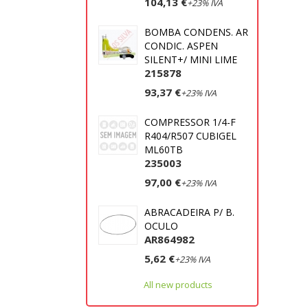
104,13 €
+23% IVA
BOMBA CONDENS. AR
CONDIC. ASPEN
SILENT+/ MINI LIME
215878
93,37 €
+23% IVA
COMPRESSOR 1/4-F
R404/R507 CUBIGEL
ML60TB
235003
97,00 €
+23% IVA
ABRACADEIRA P/ B.
OCULO
AR864982
5,62 €
+23% IVA
All new products