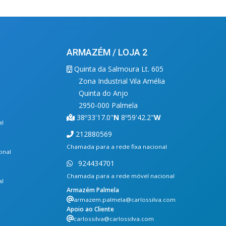
ARMAZÉM / LOJA 2
Quinta da Salmoura Lt. 605
Zona Industrial Vila Amélia
Quinta do Anjo
2950-000 Palmela
38º33'17.0"
N
8º59'42.2"
W
al
212880569
Chamada para a rede fixa nacional
onal
924434701
Chamada para a rede móvel nacional
al
Armazém Palmela
armazem.palmela@carlossilva.com
Apoio ao Cliente
carlossilva@carlossilva.com