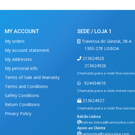
MY ACCOUNT
SEDE / LOJA 1
My orders
Travessa do Giestal, 38-A
1300-278 LISBOA
My account statement
213624925
My addresses
213624926
My personal info
Chamada para a rede fixa nacion
Terms of Sale and Warranty
924434616
Terms and Conditions
Chamada para a rede móvel naci
Safety Conditions
213624927
Return Conditions
Chamada para a rede fixa nacion
Privacy Policy
Balcão Lisboa
balcao.lisboa@carlossilva.com
Apoio ao Cliente
carlossilva@carlossilva.com