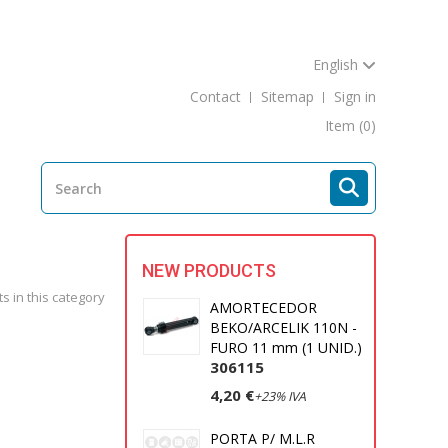
English
Contact
Sitemap
Sign in
Item
(0)
NEW PRODUCTS
s in this category
AMORTECEDOR
BEKO/ARCELIK 110N -
FURO 11 mm (1 UNID.)
306115
4,20 €
+23% IVA
PORTA P/ M.L.R