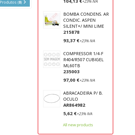
104,13 €
+23% IVA
Produtos (
0
)
BOMBA CONDENS. AR
CONDIC. ASPEN
SILENT+/ MINI LIME
215878
93,37 €
+23% IVA
COMPRESSOR 1/4-F
R404/R507 CUBIGEL
ML60TB
235003
97,00 €
+23% IVA
ABRACADEIRA P/ B.
OCULO
AR864982
5,62 €
+23% IVA
All new products