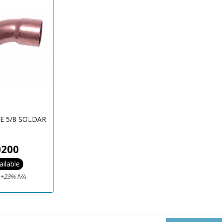
E 5/8 SOLDAR
0200
ailable
€
+23% IVA