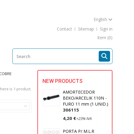
English
Contact
Sitemap
Sign in
Item
(0)
 COBRE
NEW PRODUCTS
here is 1 product.
AMORTECEDOR
BEKO/ARCELIK 110N -
FURO 11 mm (1 UNID.)
306115
4,20 €
+23% IVA
PORTA P/ M.L.R