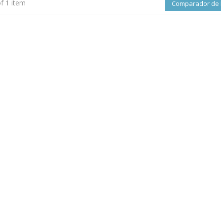
f 1 item
Comparador de 