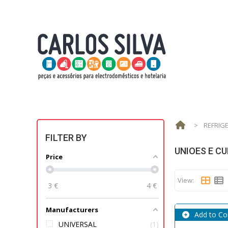
>
REFRIG
FILTER BY
UNIOES E C
Price
View:
3
€
4
€
Manufacturers
Add to C
UNIVERSAL
1