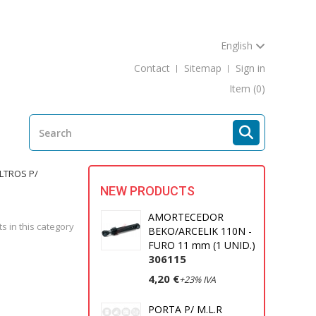
English
Contact
Sitemap
Sign in
Item
(0)
ILTROS P/
NEW PRODUCTS
AMORTECEDOR
s in this category
BEKO/ARCELIK 110N -
FURO 11 mm (1 UNID.)
306115
4,20 €
+23% IVA
PORTA P/ M.L.R