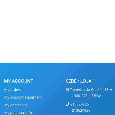
MY ACCOUNT
SEDE / LOJA 1
My orders
Travessa do Giestal, 38-A
1300-278 LISBOA
My account statement
213624925
My addresses
213624926
My personal info