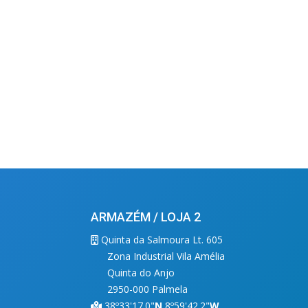
ARMAZÉM / LOJA 2
Quinta da Salmoura Lt. 605
Zona Industrial Vila Amélia
Quinta do Anjo
2950-000 Palmela
38º33'17.0"
N
8º59'42.2"
W