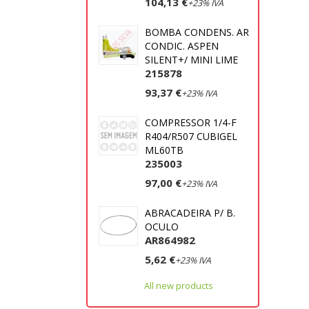
104,13 €
+23% IVA
BOMBA CONDENS. AR
CONDIC. ASPEN
SILENT+/ MINI LIME
215878
93,37 €
+23% IVA
COMPRESSOR 1/4-F
R404/R507 CUBIGEL
ML60TB
235003
97,00 €
+23% IVA
ABRACADEIRA P/ B.
OCULO
AR864982
5,62 €
+23% IVA
All new products