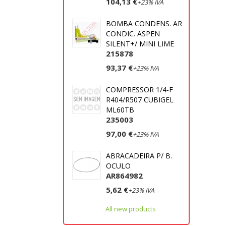
104,13 €
+23% IVA
BOMBA CONDENS. AR
CONDIC. ASPEN
SILENT+/ MINI LIME
215878
93,37 €
+23% IVA
COMPRESSOR 1/4-F
R404/R507 CUBIGEL
ML60TB
235003
97,00 €
+23% IVA
ABRACADEIRA P/ B.
OCULO
AR864982
5,62 €
+23% IVA
All new products