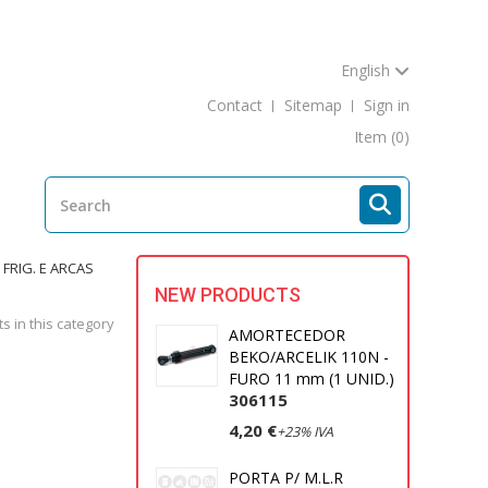
English
Contact
Sitemap
Sign in
Item
(0)
FRIG. E ARCAS
NEW PRODUCTS
s in this category
AMORTECEDOR
BEKO/ARCELIK 110N -
FURO 11 mm (1 UNID.)
306115
4,20 €
+23% IVA
PORTA P/ M.L.R