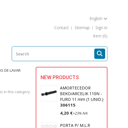
English
Contact
Sitemap
Sign in
Item
(0)
S DE LAVAR
NEW PRODUCTS
AMORTECEDOR
s in this category
BEKO/ARCELIK 110N -
FURO 11 mm (1 UNID.)
306115
4,20 €
+23% IVA
PORTA P/ M.L.R