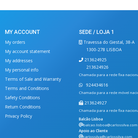
MY ACCOUNT
SEDE / LOJA 1
My orders
Travessa do Giestal, 38-A
1300-278 LISBOA
My account statement
213624925
My addresses
213624926
My personal info
Chamada para a rede fixa nacion
Terms of Sale and Warranty
924434616
Terms and Conditions
Chamada para a rede móvel naci
Safety Conditions
213624927
Return Conditions
Chamada para a rede fixa nacion
Privacy Policy
Balcão Lisboa
balcao.lisboa@carlossilva.com
Apoio ao Cliente
carlossilva@carlossilva.com