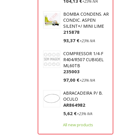
104,13 €
+23% IVA
BOMBA CONDENS. AR
CONDIC. ASPEN
SILENT+/ MINI LIME
215878
93,37 €
+23% IVA
COMPRESSOR 1/4-F
R404/R507 CUBIGEL
ML60TB
235003
97,00 €
+23% IVA
ABRACADEIRA P/ B.
OCULO
AR864982
5,62 €
+23% IVA
All new products