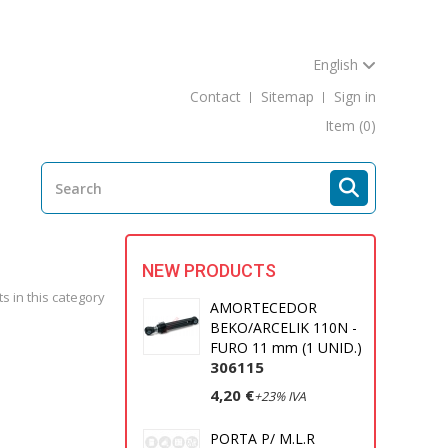
English
Contact
Sitemap
Sign in
Item
(0)
G
NEW PRODUCTS
s in this category
AMORTECEDOR
BEKO/ARCELIK 110N -
FURO 11 mm (1 UNID.)
306115
4,20 €
+23% IVA
PORTA P/ M.L.R