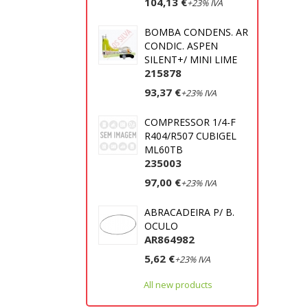
104,13 €
+23% IVA
BOMBA CONDENS. AR
CONDIC. ASPEN
SILENT+/ MINI LIME
215878
93,37 €
+23% IVA
COMPRESSOR 1/4-F
R404/R507 CUBIGEL
ML60TB
235003
97,00 €
+23% IVA
ABRACADEIRA P/ B.
OCULO
AR864982
5,62 €
+23% IVA
All new products