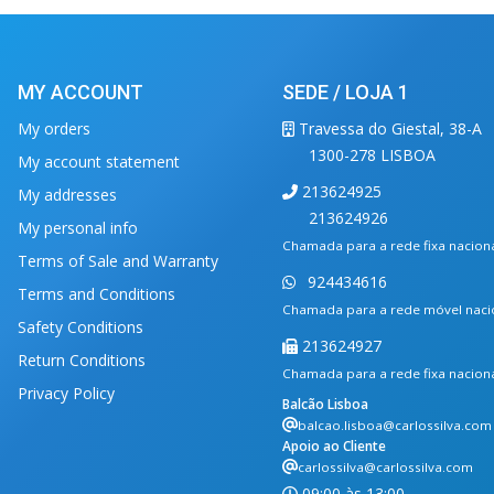
MY ACCOUNT
SEDE / LOJA 1
My orders
Travessa do Giestal, 38-A
1300-278 LISBOA
My account statement
213624925
My addresses
213624926
My personal info
Chamada para a rede fixa nacion
Terms of Sale and Warranty
924434616
Terms and Conditions
Chamada para a rede móvel naci
Safety Conditions
213624927
Return Conditions
Chamada para a rede fixa nacion
Privacy Policy
Balcão Lisboa
balcao.lisboa@carlossilva.com
Apoio ao Cliente
carlossilva@carlossilva.com
09:00 às 13:00