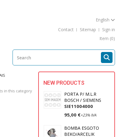
English
Contact
Sitemap
Sign in
Item
(0)
AIS
NEW PRODUCTS
s in this category
PORTA P/ M.L.R
BOSCH / SIEMENS
SIE11004000
95,00 €
+23% IVA
BOMBA ESGOTO
BEKO/ARCELIK