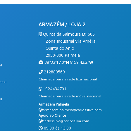
ARMAZÉM / LOJA 2
Quinta da Salmoura Lt. 605
Zona Industrial Vila Amélia
Quinta do Anjo
2950-000 Palmela
38º33'17.0"
N
8º59'42.2"
W
al
212880569
Chamada para a rede fixa nacional
onal
924434701
Chamada para a rede móvel nacional
al
Armazém Palmela
armazem.palmela@carlossilva.com
Apoio ao Cliente
carlossilva@carlossilva.com
09:00 às 13:00