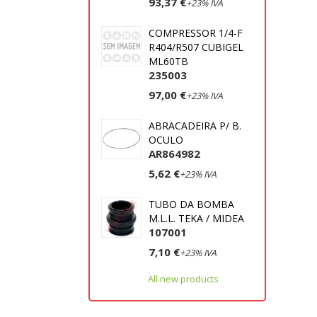
93,37 €
+23% IVA
COMPRESSOR 1/4-F
R404/R507 CUBIGEL
ML60TB
235003
97,00 €
+23% IVA
ABRACADEIRA P/ B.
OCULO
AR864982
5,62 €
+23% IVA
TUBO DA BOMBA
M.L.L. TEKA / MIDEA
107001
7,10 €
+23% IVA
All new products