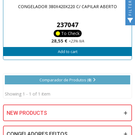
FILTER
CONGELADOR 380X420X220 C/ CAPILAR ABERTO
237047
To Check
28,55 €
+23% IVA
Add to cart
Comparador de Produtos (
0
)
Showing 1 - 1 of 1 item
NEW PRODUCTS
CONGELADORES FEITOS