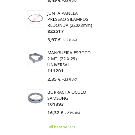
3,49 €
+23% IVA
JUNTA PANELA
PRESSAO SILAMPOS
REDONDA (220X8mm)
822517
3,97 €
+23% IVA
MANGUEIRA ESGOTO
2 MT. (22 X 29)
UNIVERSAL
111201
2,35 €
+23% IVA
BORRACHA OCULO
SAMSUNG
101393
16,32 €
+23% IVA
All best sellers