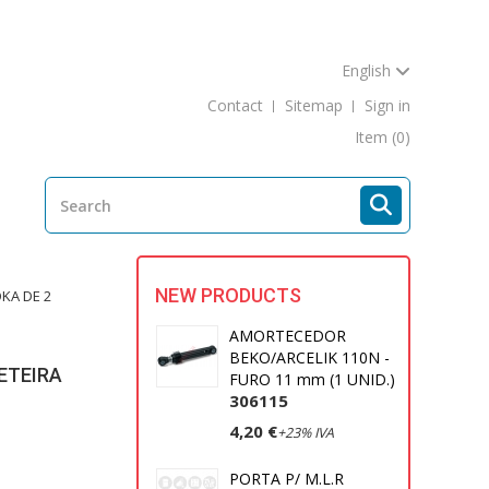
English
Contact
Sitemap
Sign in
Item
(0)
NEW PRODUCTS
OKA DE 2
AMORTECEDOR
BEKO/ARCELIK 110N -
ETEIRA
FURO 11 mm (1 UNID.)
306115
4,20 €
+23% IVA
PORTA P/ M.L.R