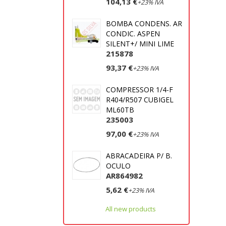
104,13 €
+23% IVA
BOMBA CONDENS. AR
CONDIC. ASPEN
SILENT+/ MINI LIME
215878
93,37 €
+23% IVA
COMPRESSOR 1/4-F
R404/R507 CUBIGEL
ML60TB
235003
97,00 €
+23% IVA
ABRACADEIRA P/ B.
OCULO
AR864982
5,62 €
+23% IVA
All new products