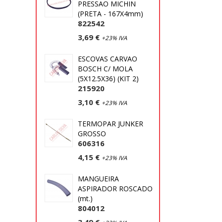
PRESSAO MICHIN
(PRETA - 167X4mm)
822542
3,69 €
+23% IVA
ESCOVAS CARVAO
BOSCH C/ MOLA
(5X12.5X36) (KIT 2)
215920
3,10 €
+23% IVA
TERMOPAR JUNKER
GROSSO
606316
4,15 €
+23% IVA
MANGUEIRA
ASPIRADOR ROSCADO
(mt.)
804012