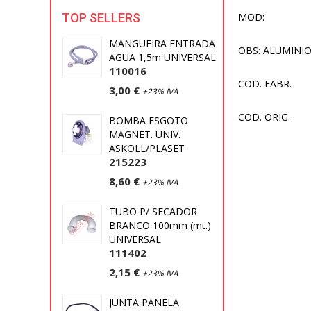
TOP SELLERS
MOD:
MANGUEIRA ENTRADA
OBS: ALUMINIO
AGUA 1,5m UNIVERSAL
110016
COD. FABR.
3,00 €
+23% IVA
COD. ORIG.
BOMBA ESGOTO
MAGNET. UNIV.
ASKOLL/PLASET
215223
8,60 €
+23% IVA
TUBO P/ SECADOR
BRANCO 100mm (mt.)
UNIVERSAL
111402
2,15 €
+23% IVA
JUNTA PANELA