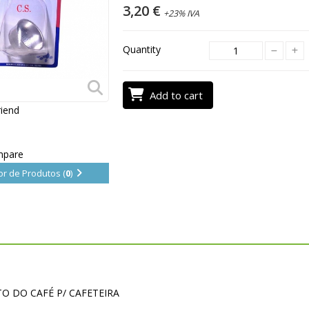
3,20 €
+23% IVA
Quantity
Add to cart
riend
mpare
r de Produtos (
0
)
TO DO CAFÉ P/ CAFETEIRA