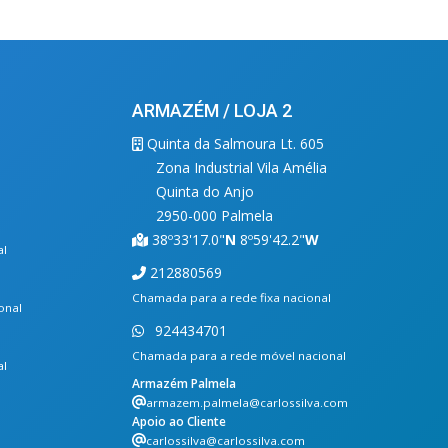
ARMAZÉM / LOJA 2
Quinta da Salmoura Lt. 605
Zona Industrial Vila Amélia
Quinta do Anjo
2950-000 Palmela
38º33'17.0"
N
8º59'42.2"
W
al
212880569
Chamada para a rede fixa nacional
onal
924434701
Chamada para a rede móvel nacional
al
Armazém Palmela
armazem.palmela@carlossilva.com
Apoio ao Cliente
carlossilva@carlossilva.com