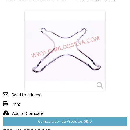
Send to a friend
Print
Add to Compare
Comparador de Produtos (
0
)