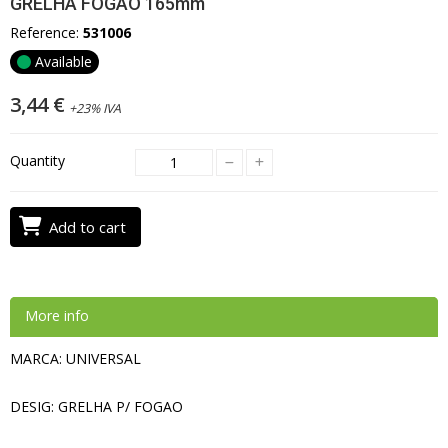
GRELHA FOGAO 165mm
Reference:
531006
Available
3,44 €
+23% IVA
Quantity
Add to cart
More info
MARCA: UNIVERSAL
DESIG: GRELHA P/ FOGAO